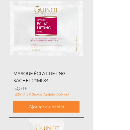
MASQUE ÉCLAT LIFTING
SACHET 24MLX4
Prix
50,50 €
-40% SUR 2ème Article Acheté
Ajouter au panier