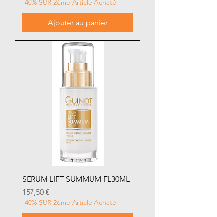
-40% SUR 2ème Article Acheté
Ajouter au panier
SERUM LIFT SUMMUM FL30ML
Prix
157,50 €
-40% SUR 2ème Article Acheté