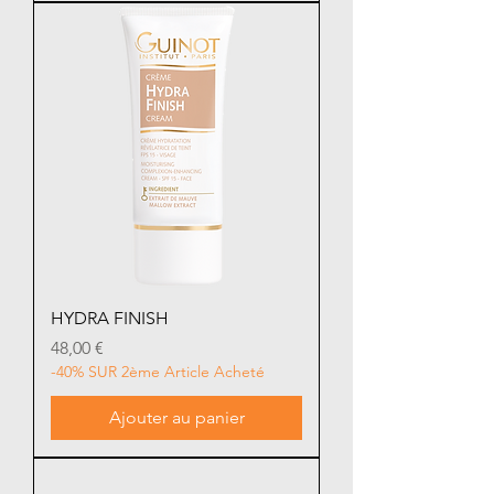
HYDRA FINISH
Prix
48,00 €
-40% SUR 2ème Article Acheté
Ajouter au panier