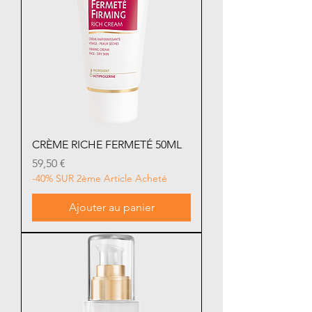
CRÈME RICHE FERMETÉ 50ML
Prix
59,50 €
-40% SUR 2ème Article Acheté
Ajouter au panier