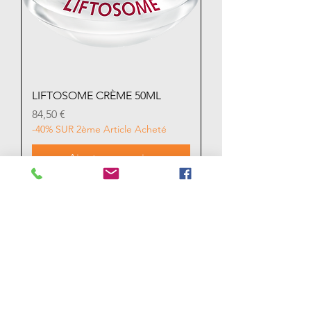
LIFTOSOME CRÈME 50ML
Prix
84,50 €
-40% SUR 2ème Article Acheté
Ajouter au panier
RESTONS EN
CONTACT
Escale Beauté institut