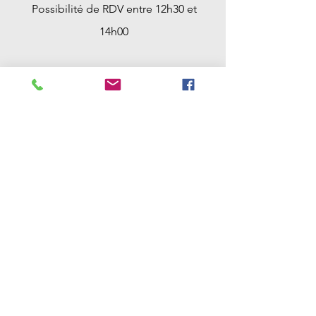
Possibilité de RDV entre 12h30 et
14h00
Samedi : 9h00 -> 12h30
Possibilité de RDV entre 12h30 et
18h00 et avant 9h00
Dimanche : Fermé
Contact