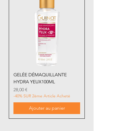
GELÉE DÉMAQUILLANTE
HYDRA YEUX100ML
Prix
28,00 €
-40% SUR 2ème Article Acheté
Ajouter au panier