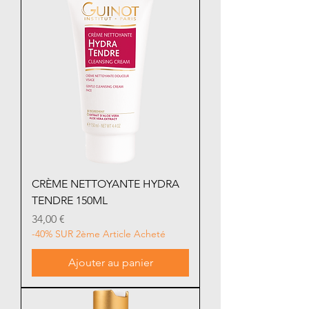
CRÈME NETTOYANTE HYDRA
TENDRE 150ML
Prix
34,00 €
-40% SUR 2ème Article Acheté
Ajouter au panier