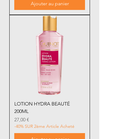
Ajouter au panier
LOTION HYDRA BEAUTÉ
200ML
Prix
27,00 €
-40% SUR 2ème Article Acheté