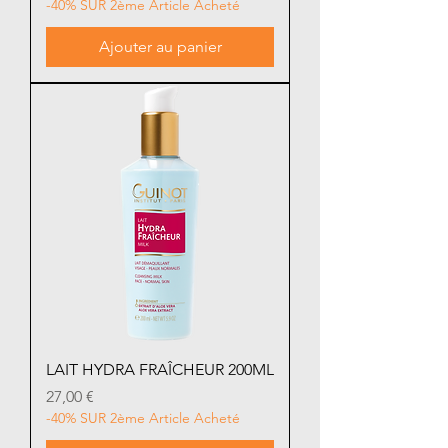
-40% SUR 2ème Article Acheté
Ajouter au panier
LAIT HYDRA FRAÎCHEUR 200ML
Prix
27,00 €
-40% SUR 2ème Article Acheté