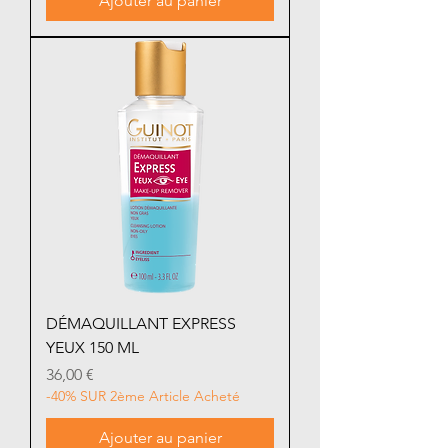
Ajouter au panier
DÉMAQUILLANT EXPRESS
YEUX 150 ML
Prix
36,00 €
-40% SUR 2ème Article Acheté
Ajouter au panier