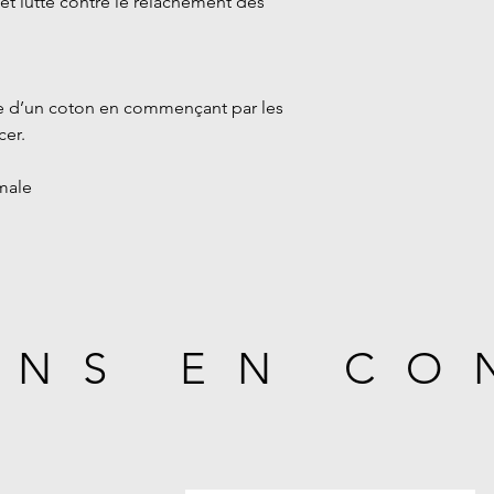
et lutte contre le relâchement des
de d’un coton en commençant par les
cer.
male
ONS EN CO