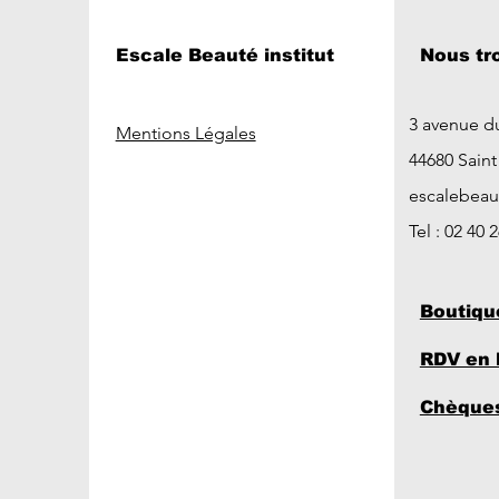
Escale Beauté institut
Nous tr
3 avenue d
Mentions Légales
44680 Sain
escalebea
Tel : 02 40 
Boutiqu
RDV en 
Chèques