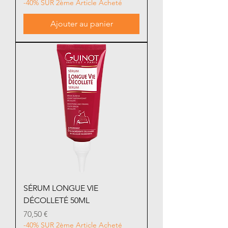
-40% SUR 2ème Article Acheté
Ajouter au panier
SÉRUM LONGUE VIE
DÉCOLLETÉ 50ML
Prix
70,50 €
-40% SUR 2ème Article Acheté