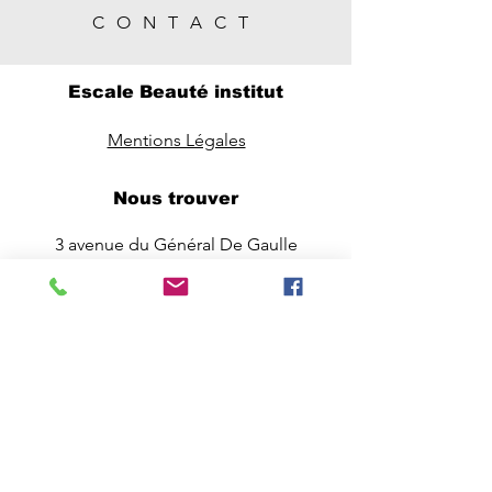
CONTACT
Escale Beauté institut
Mentions Légales
Nous trouver
3 avenue du Général De Gaulle
44680 Saint Pazanne
escalebeaute2011@gmail.com
Tel :
02 40 26 37 20
Boutique en ligne
RDV en ligne
Chèques cadeaux en ligne