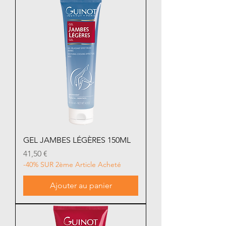
GEL JAMBES LÉGÈRES 150ML
Prix
41,50 €
-40% SUR 2ème Article Acheté
Ajouter au panier