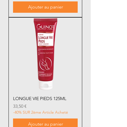
Ajouter au panier
LONGUE VIE PIEDS 125ML
Prix
33,50 €
-40% SUR 2ème Article Acheté
Ajouter au panier