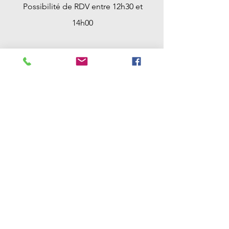
Possibilité de RDV entre 12h30 et
14h00
Samedi : 9h00 -> 12h30
Possibilité de RDV entre 12h30 et
18h00 et avant 9h00
Dimanche : Fermé
Contact