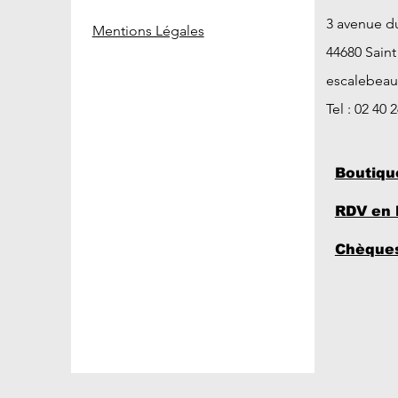
3 avenue d
Mentions Légales
44680 Sain
escalebea
Tel : 02 40 
Boutiqu
RDV en 
Chèques