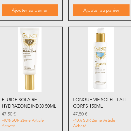
Ajouter au panier
Ajouter au panier
Aperçu rapide
Aperçu rapide
FLUIDE SOLAIRE
LONGUE VIE SOLEIL LAIT
HYDRAZONE IND30 50ML
CORPS 150ML
Prix
Prix
47,50 €
47,50 €
-40% SUR 2ème Article
-40% SUR 2ème Article
Acheté
Acheté