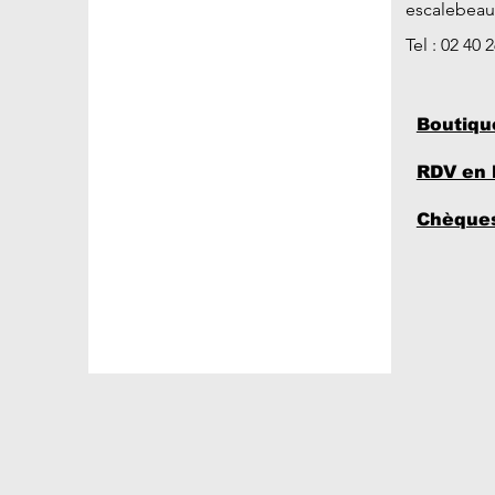
escalebea
Tel : 02 40 
Boutiqu
RDV en 
Chèques