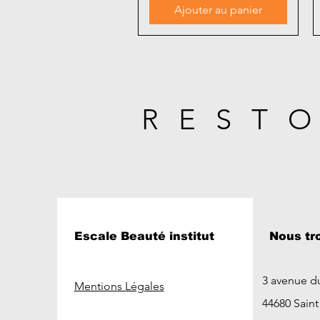
Ajouter au panier
REST
Escale Beauté institut
Nous tr
3 avenue d
Mentions Légales
44680 Sain