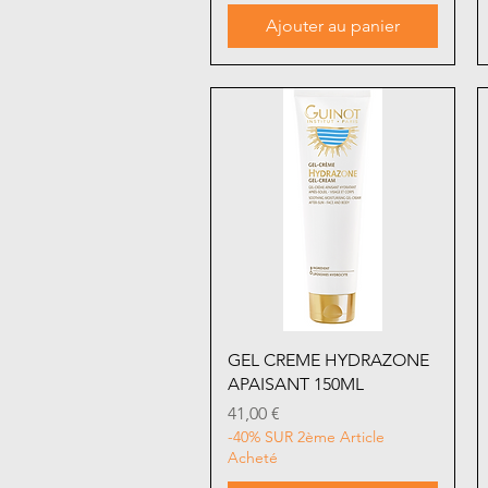
Ajouter au panier
Aperçu rapide
GEL CREME HYDRAZONE
APAISANT 150ML
Prix
41,00 €
-40% SUR 2ème Article
Acheté