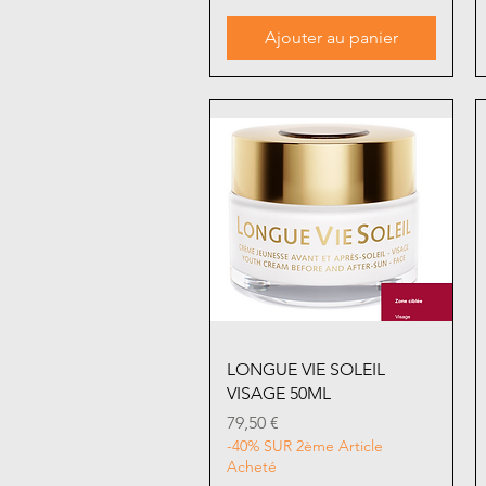
Ajouter au panier
Aperçu rapide
LONGUE VIE SOLEIL
VISAGE 50ML
Prix
79,50 €
-40% SUR 2ème Article
Acheté