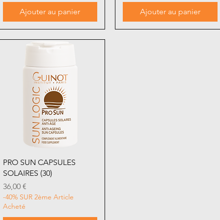
Ajouter au panier
Ajouter au panier
Aperçu rapide
PRO SUN CAPSULES
SOLAIRES (30)
Prix
36,00 €
-40% SUR 2ème Article
Acheté