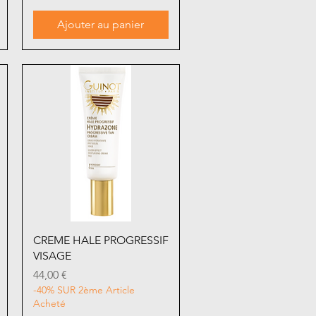
Ajouter au panier
Aperçu rapide
CREME HALE PROGRESSIF
VISAGE
Prix
44,00 €
-40% SUR 2ème Article
Acheté