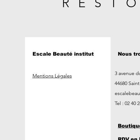
REST
Escale Beauté institut
Nous tr
3 avenue d
Mentions Légales
44680 Sain
escalebea
Tel : 02 40 
Boutiqu
RDV en 