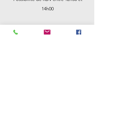
14h00
Samedi : 9h00 -> 12h30
Possibilité de RDV entre 12h30 et
18h00 et avant 9h00
Dimanche : Fermé
Contact