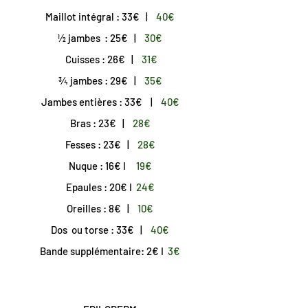
Maillot intégral : 33€ |
40€
½ jambes : 25€ |
30€
Cuisses : 26
€ |
31
€
¾ jambes : 29€ |
35€
Jambes entières : 33€ |
40€
Bras : 23€ |
28€
Fesses : 23€ |
28€
Nuque : 16€ I
19€
Epaules : 20€ I
24€
Oreilles : 8€ |
10€
Dos ou torse : 33€ |
40€
Bande supplémentaire: 2€ I
3€