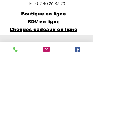
Tel :
02 40 26 37 20
Boutique en ligne
RDV en ligne
Chèques cadeaux en ligne
Horaires
Lundi à vendredi :
9h00 -> 12h30 et 14h00 -> 19h00
Possibilité de RDV entre 12h30 et
14h00
Samedi : 9h00 -> 12h30
Possibilité de RDV entre 12h30 et
18h00 et avant 9h00